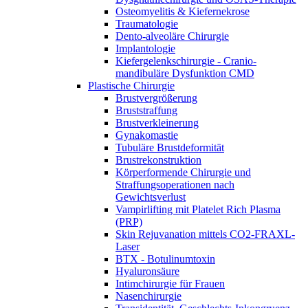
Osteomyelitis & Kiefernekrose
Traumatologie
Dento-alveoläre Chirurgie
Implantologie
Kiefergelenkschirurgie - Cranio-
mandibuläre Dysfunktion CMD
Plastische Chirurgie
Brustvergrößerung
Bruststraffung
Brustverkleinerung
Gynakomastie
Tubuläre Brustdeformität
Brustrekonstruktion
Körperformende Chirurgie und
Straffungsoperationen nach
Gewichtsverlust
Vampirlifting mit Platelet Rich Plasma
(PRP)
Skin Rejuvanation mittels CO2-FRAXL-
Laser
BTX - Botulinumtoxin
Hyaluronsäure
Intimchirurgie für Frauen
Nasenchirurgie