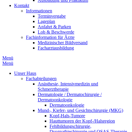
Ausbildung und Praktikum
Kontakt
Informationen
Terminvergabe
Lageplan
Anfahrt & Parken
Lob & Beschwerde
Fachinformation für Ärzte
Medizinischer Bildversand
Facharztausbildung
Menü
Menü
Unser Haus
Fachabteilungen
Anästhesie, Intensivmedizin und
Schmerztherapie
Dermatologie / Dermatochirurgie /
Dermatoonkologie
Dermatoonkologie
Mund-, Kiefer- und Gesichtschirurgie (MKG)
Kopf-Hals-Tumore
Hauttumoren der Kopf-/Halsregion
Fehlbildungschirurgie,
Dysgnathiechirurgie und OSAS-Therapie