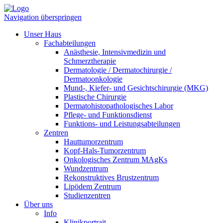
Navigation überspringen
Unser Haus
Fachabteilungen
Anästhesie, Intensivmedizin und
Schmerztherapie
Dermatologie / Dermatochirurgie /
Dermatoonkologie
Mund-, Kiefer- und Gesichtschirurgie (MKG)
Plastische Chirurgie
Dermatohistopathologisches Labor
Pflege- und Funktionsdienst
Funktions- und Leistungsabteilungen
Zentren
Hauttumorzentrum
Kopf-Hals-Tumorzentrum
Onkologisches Zentrum MAgKs
Wundzentrum
Rekonstruktives Brustzentrum
Lipödem Zentrum
Studienzentren
Über uns
Info
Klinikportrait