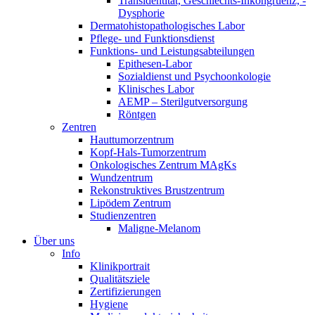
Transidentität, Geschlechts-Inkongruenz, -
Dysphorie
Dermatohistopathologisches Labor
Pflege- und Funktionsdienst
Funktions- und Leistungsabteilungen
Epithesen-Labor
Sozialdienst und Psychoonkologie
Klinisches Labor
AEMP – Sterilgutversorgung
Röntgen
Zentren
Hauttumorzentrum
Kopf-Hals-Tumorzentrum
Onkologisches Zentrum MAgKs
Wundzentrum
Rekonstruktives Brustzentrum
Lipödem Zentrum
Studienzentren
Maligne-Melanom
Über uns
Info
Klinikportrait
Qualitätsziele
Zertifizierungen
Hygiene