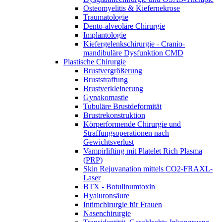
Osteomyelitis & Kiefernekrose
Traumatologie
Dento-alveoläre Chirurgie
Implantologie
Kiefergelenkschirurgie - Cranio-
mandibuläre Dysfunktion CMD
Plastische Chirurgie
Brustvergrößerung
Bruststraffung
Brustverkleinerung
Gynakomastie
Tubuläre Brustdeformität
Brustrekonstruktion
Körperformende Chirurgie und
Straffungsoperationen nach
Gewichtsverlust
Vampirlifting mit Platelet Rich Plasma
(PRP)
Skin Rejuvanation mittels CO2-FRAXL-
Laser
BTX - Botulinumtoxin
Hyaluronsäure
Intimchirurgie für Frauen
Nasenchirurgie