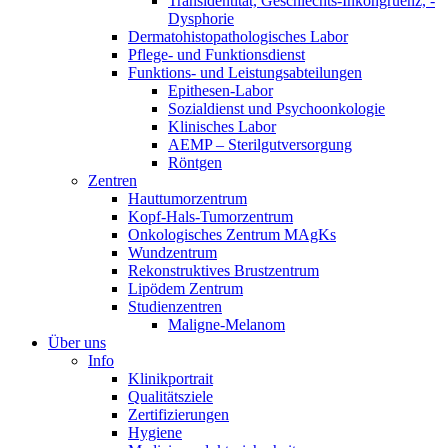
Transidentität, Geschlechts-Inkongruenz, -
Dysphorie
Dermatohistopathologisches Labor
Pflege- und Funktionsdienst
Funktions- und Leistungsabteilungen
Epithesen-Labor
Sozialdienst und Psychoonkologie
Klinisches Labor
AEMP – Sterilgutversorgung
Röntgen
Zentren
Hauttumorzentrum
Kopf-Hals-Tumorzentrum
Onkologisches Zentrum MAgKs
Wundzentrum
Rekonstruktives Brustzentrum
Lipödem Zentrum
Studienzentren
Maligne-Melanom
Über uns
Info
Klinikportrait
Qualitätsziele
Zertifizierungen
Hygiene